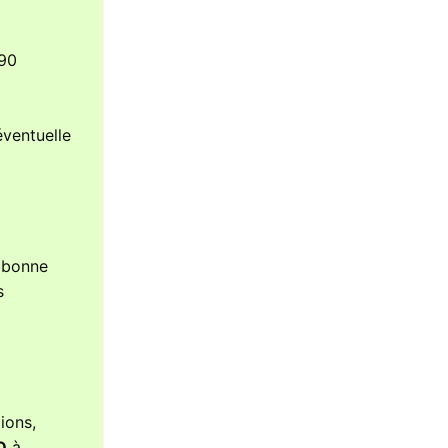
090
éventuelle
a bonne
s
ions,
D
à