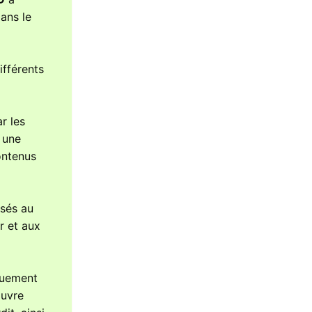
ans le
ifférents
r les
e une
ontenus
isés au
ur et aux
iquement
ouvre