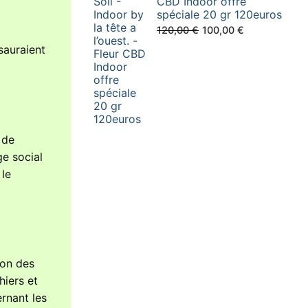
CBD Indoor offre
spéciale 20 gr 120euros
Le
Le
120,00
€
100,00
€
prix
prix
sauraient
initial
actuel
était :
est :
120,00 €.
100,00 €.
 de
ge social
 le
ion des
hiers et
ernant les