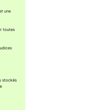
et une
r toutes
judices
es stockés
ne