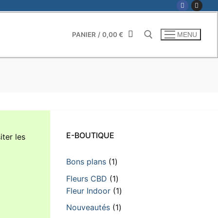
PANIER
/
0,00
€
MENU
Rechercher :
E-BOUTIQUE
iter les
1
Bons plans
1
produit
1
Fleurs CBD
1
produit
1
Fleur Indoor
1
produit
1
Nouveautés
1