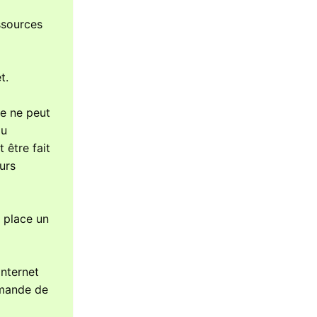
essources
t.
le ne peut
ou
 être fait
urs
 place un
internet
demande de