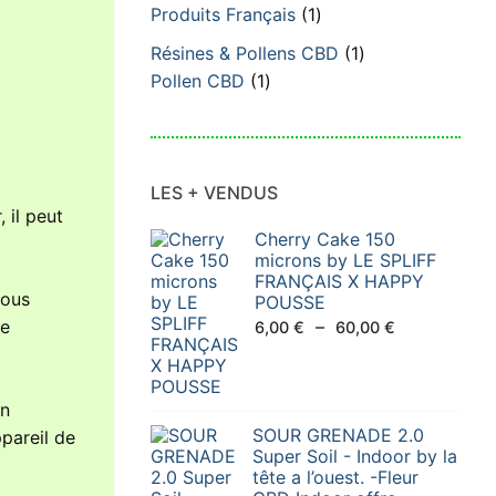
produit
1
Produits Français
1
produit
1
Résines & Pollens CBD
1
1
produit
Pollen CBD
1
produit
LES + VENDUS
 il peut
Cherry Cake 150
microns by LE SPLIFF
FRANÇAIS X HAPPY
nous
POUSSE
Plage
–
pe
6,00
€
60,00
€
de
prix :
6,00 €
En
SOUR GRENADE 2.0
à
pareil de
Super Soil - Indoor by la
60,00 €
tête a l’ouest. -Fleur