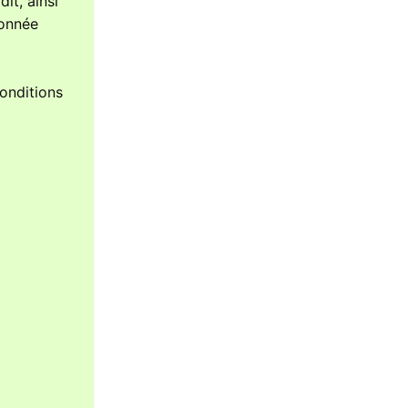
it, ainsi
donnée
conditions