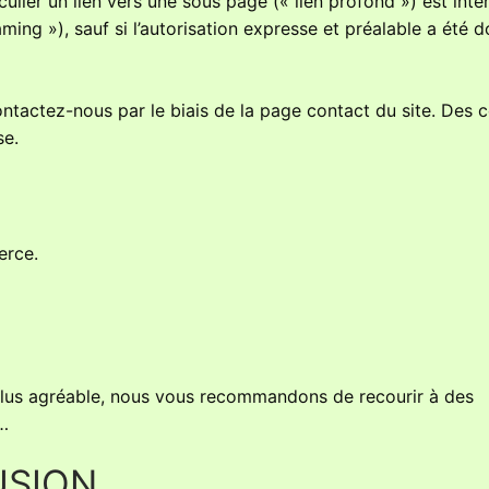
lier un lien vers une sous page (« lien profond ») est interd
aming »), sauf si l’autorisation expresse et préalable a été 
ntactez-nous par le biais de la page contact du site. Des 
se.
erce.
e plus agréable, nous vous recommandons de recourir à des
…
USION